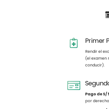
Primer 
Rendir el e
(el examen m
conducir).
Segund
Pago de S/ 
por derecho 