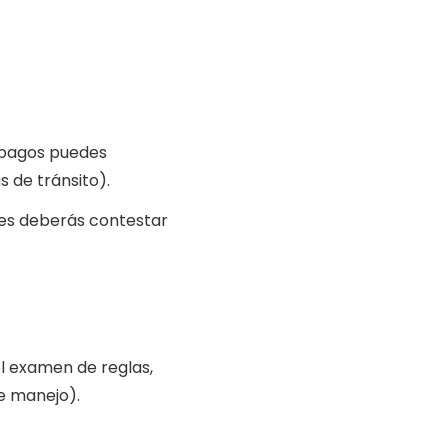
s pagos puedes
s de tránsito).
les deberás contestar
l examen de reglas,
e manejo).