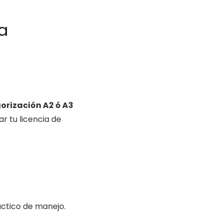
a
orización A2 ó A3
r tu licencia de
áctico de manejo.