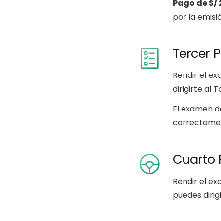
Pago de S/ 
por la emisió
Tercer 
Rendir el ex
dirigirte al
El examen de
correctamen
Cuarto 
Rendir el e
puedes dirig