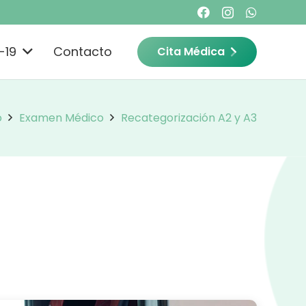
-19
Contacto
Cita Médica
o
Examen Médico
Recategorización A2 y A3