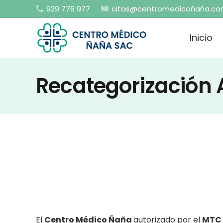
929 776 977
citas@centromedicoñaña.c
Inicio
Recategorización 
El
Centro Médico Ñaña
autorizado por el
MTC